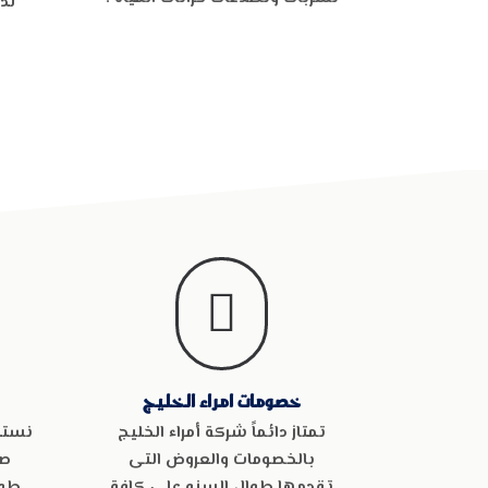
لد

خصومات امراء الخليج
تمتاز دائماً شركة أمراء الخليج
نستخر
بالخصومات والعروض التى
صي
تقدمها طوال السنه على كافة