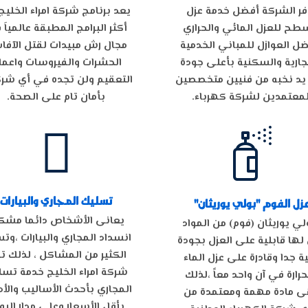
فر الشركة أفضل خدمة عزل
يعد برنامج شركة امراء الخليج
سطح للعزل المائي والحراري
أكثر البرامج المطبقة عالمياَ
ل العوازل للمباني الخدمية
مجال رش مبيدات لقتل الآفات
جارية والسكنية بأعلى جودة
الحشرات والفيروسات واعما
يد نخبه من فنيين متخصصين
التعقيم ولن تجده
في
أي
شرك
لمعتمدين لشركة كهرباء.
بأمان تام على الصحة.


تسليك المجاري والبيارات
زل الفوم "بولي يوريثان"
يعانى
الأشخاص
دائما مشك
لي يوريثان (فوم) من المواد
انسداد المجاري والبيارات ،وت
 لها قابلية على العزل بجودة
الكثير من المشاكل ، لذلك تو
ية جدا وقادرة على عزل الماء
شركة امراء الخليج خدمة تس
حرارة في آن واحد معاً ،لذلك
المجاري بأحدث
الأساليب
والأ
 مادة مهمة ومعتمدة من
بأقل
الأسعار
وعلي مدار اليوم