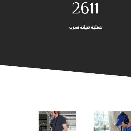
2611
عملية صيانة تسرب