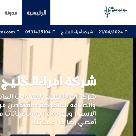
الرئيسية
مدونة
21/04/2024
شركة أمراء الخليج
0531435104
ces.com
شركة امراءالخليج
شركة أمراءالخليج للمقاولات العا
والصناعة السُّعُودِيَّةِ ومعتمد
الاسعار وبجودة عالية وبضمانات م
أقصي رضا من عملائنا.