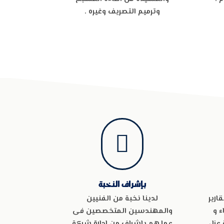
وترميم التصريف وغيره .

بإشراف النخبة
ارير
لدينا نخبة من الفنيين
ء و
والمهندسين المتخصصين فى
 عزل
عملهم بإشراف من إدارة شركة