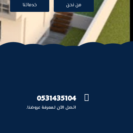
من نحن
خدماتنا
0531435104

اتصل الآن لمعرفة عروضنا.