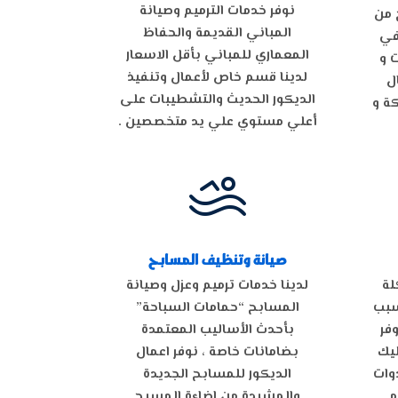
نوفر خدمات الترميم وصيانة
 من
المباني القديمة والحفاظ
 في
المعماري للمباني بأقل الاسعار
 و
لدينا قسم خاص لأعمال وتنفيذ
ل
الديكور الحديث والتشطيبات على
ة و
أعلي مستوي علي يد متخصصين .

صيانة وتنظيف المسابح
لة
لدينا خدمات ترميم وعزل وصيانة
سبب
المسابح “حمامات السباحة”
فر
بأحدث الأساليب المعتمدة
ليك
بضامانات خاصة ، نوفر اعمال
دوات
الديكور للمسابح الجديدة
 .
والمشيدة من اضاءة المسبح