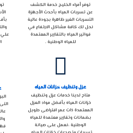
توفر أمراء الخليج خدمة الكشف
تو
عن تسربات المياه بأحدث الأجهزة
الأ
التسربات الغير ظاهرة بجودة عالية
بأفض
نحل لك كافة مشاكل الارتفاع في
والت
فواتير المياه بالتقارير المعتمدة
علي 
للمياه الوطنية .
ا

عزل وتنظيف خزانات المياه
ع
متاح لدينا خدمات عزل وتنظيف
البو
خزانات المياه بأفضل مواد العزل
التى
المعتمدة ذات عمر افتراضى طويل
عال
بضمانات وتقارير معتمدة للمياه
وال
الوطنية ،نعمل على صيانة
فهى
تسربات وتصدعات خزانات المياه .