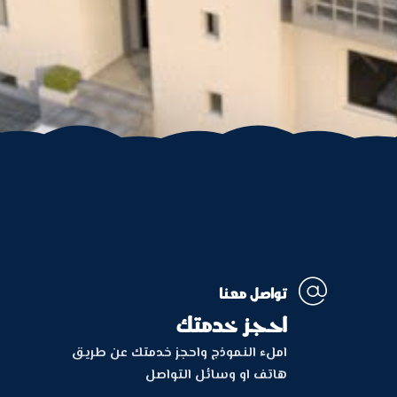

تواصل معنا
احجز خدمتك
املء النموذج واحجز خدمتك عن طريق
هاتف او وسائل التواصل