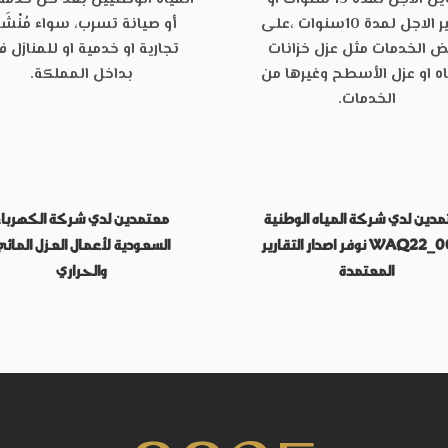
قصير الاجل لمدة 10سنوات ،على
أو صيانة تسرب، سواء مُنْشَأ
 الخدمات مثل عزل خزانات
تجارية او خدمية او للمنازل
ف
اه او عزل الأسطح وغيرها من
بداخل المملكة.
الخدمات.
دين لدي شركة المياه الوطنية
معتمدين لدي شركة الكهرباء
WAQ22_0084 نوفر اصدار التقارير
السعودية لأعمال العزل المائ
المعتمدة
والحراري